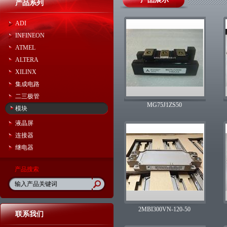
产品系列
ADI
INFINEON
ATMEL
ALTERA
XILINX
集成电路
二三极管
MG75J1ZS50
模块
液晶屏
连接器
继电器
产品搜索
2MBI300VN-120-50
联系我们