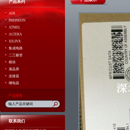
产品系列
ADI
INFINEON
ATMEL
ALTERA
XILINX
集成电路
二三极管
模块
液晶屏
连接器
继电器
产品搜索
联系我们