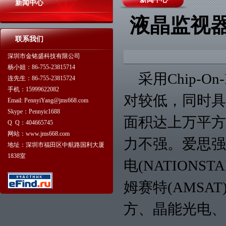
新闻中心
液晶监视
联系我们
深圳市金铭盛科技有限公司
杨小姐：86-755-23815714
采用Chip-O
连先生：86-755-23815724
手机：15999622082
对较低，同时具
Email: PennyiYang@jms668.com
Skype：Pennyic1688
面积达上万平方
Q Q：404665745
网站：www.jms668.com
力不强。爱思强、
地址：深圳市福田区中航路国利大厦
1838室
电(NATIONSTAR
姆赛特(AMSA
方、晶能光电、