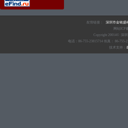
友情链接：
深圳市金铭盛
网站ICP
Copyright 20014© 
电话：86-755-23815714 传真： 86
技术支持：