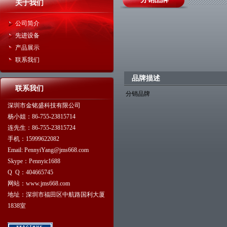
关于我们
公司简介
先进设备
产品展示
联系我们
品牌描述
联系我们
分销品牌
深圳市金铭盛科技有限公司
杨小姐：86-755-23815714
连先生：86-755-23815724
手机：15999622082
Email: PennyiYang@jms668.com
Skype：Pennyic1688
Q Q：404665745
网站：www.jms668.com
地址：深圳市福田区中航路国利大厦
1838室