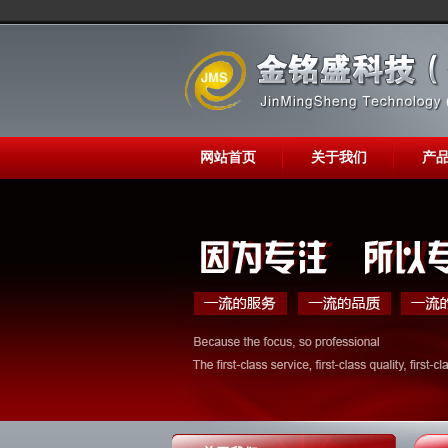
网站首页
关于我们
产