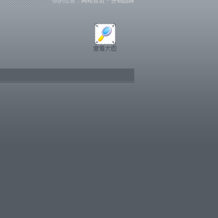
你的位置：
网站首页
>
分销品牌