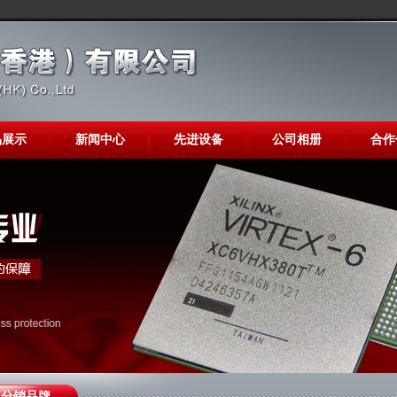
品展示
新闻中心
先进设备
公司相册
合作
分销品牌